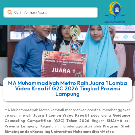
MA Muhammadiyah Metro Raih Juara 1 Lomba
Video Kreatif G2C 2026 Tingkat Provinsi
Lampung
MA Muhammadiyah Metro kembali menorehkan prestasi membanggakan
dengan meraih
Juara 1 Lomba Video Kreatif
pada ajang
Guidance
Counseling Competition (G2C) Tahun 2026
tingkat
SMA/MA se-
Provinsi Lampung
. Kegiatan ini diselenggarakan oleh
Program Studi
Bimbingan dan Konseling Universitas Muhammadiyah Metro
.