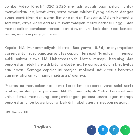
Lomba Video Kreatif G2C 2026 menjadi wadah bagi pelajar untuk
menyalurkan ide, kreativitas, serta pesan edukatif yang relevan dengan
dunia pendidikan dan peran Bimbingan dan Konseling. Dalam kompetisi
tersebut, karya video dari MA Muhammadiyah Metro berhasil unggul dan
mendapatkan penilaian terbaik dari dewan juri, baik dari segi konsep,
pesan, maupun penyajian visual.
Kepala MA Muhammadiyah Metro,
Budiyanto, S.Pd
, menyampaikan
apresiasi dan rasa bangganya atas capaian tersebut.“Prestasi ini menjadi
bukti bahwa siswa MA Muhammadiyah Metro mampu bersaing dan
berprestasi tidak hanya di bidang akademik, tetapi juga dalam kreativitas
dan inovasi. Semoga capaian ini menjadi motivasi untuk terus berkarya
dan mengharumkan nama madrasah,” ujarnya.
Prestasi ini merupakan hasil kerja keras tim, kolaborasi yang solid, serta
bimbingan dari para pembina. MA Muhammadiyah Metro berkomitmen
untuk terus mendukung pengembangan potensi siswa agar mampu
berprestasi di berbagai bidang, baik di tingkat daerah maupun nasional.
Views:
118
Bagikan :
dibuat oleh rrdigital.id